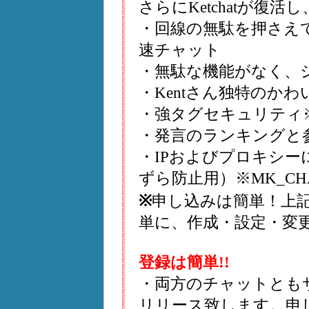
さらにKetchatが復
・回線の無駄を押さえ
速チャット
・無駄な機能がなく、
・Kentさん独特のかわい
・強タグセキュリティ
・発言のランキングと参加
・IPおよびプロキシ
ずら防止用）※MK_CHATK
※
申し込みは簡単！上
単に、作成・設定・変
登録は簡単!!
・両方のチャットとも
リリース致します。申