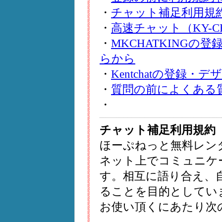
・
チャット補足利用規
・
高速チャット（KY-CH
・
MKCHATKING
らから
・
Kentchatの登録
・
質問の前によくある
・
チャット補足利用規約
ほーぷねっと無料レン
ネット上でコミュニケ
す。相互に語り合え、
ることを目的としてい
お使い頂くにあたり次