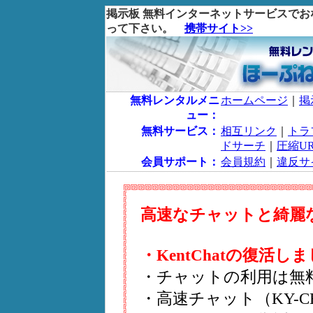
掲示板 無料インターネットサービスで
って下さい。
携帯サイト>>
無料レンタルメニ
ホームページ
｜
掲
ュー：
無料サービス：
相互リンク
｜
トラ
ドサーチ
｜
圧縮UR
会員サポート：
会員規約
｜
違反サ
高速なチャットと綺麗
・KentChatの復活
・チャットの利用は無
・高速チャット（KY-CHAT